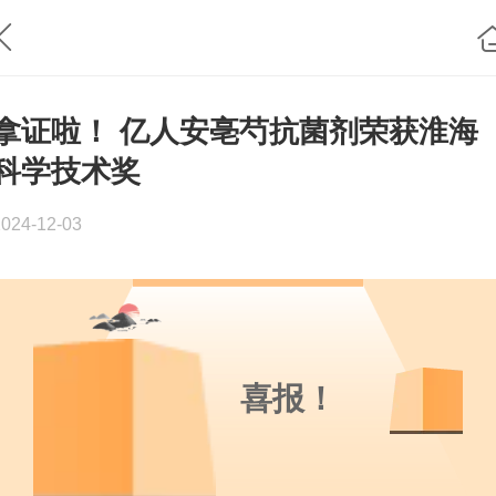
拿证啦！ 亿人安亳芍抗菌剂荣获淮海
科学技术奖
2024-12-03
喜报！